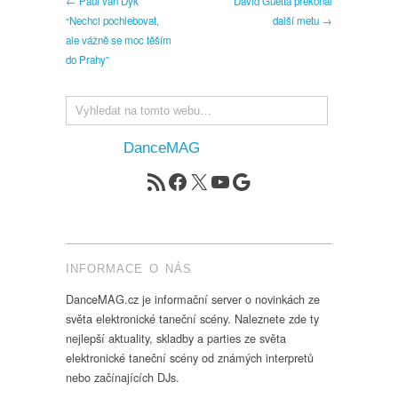
← Paul van Dyk
David Guetta překonal
“Nechci pochlebovat,
další metu →
ale vážně se moc těším
do Prahy”
DanceMAG
RSS zdroj
Facebook
X
YouTube
Google
INFORMACE O NÁS
DanceMAG.cz je informační server o novinkách ze
světa elektronické taneční scény. Naleznete zde ty
nejlepší aktuality, skladby a parties ze světa
elektronické taneční scény od známých interpretů
nebo začínajících DJs.