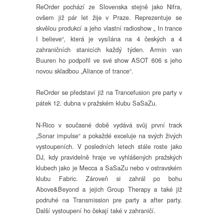
ReOrder pochází ze Slovenska stejně jako Nifra,
ovšem již pár let žije v Praze. Reprezentuje se
skvělou produkcí a jeho vlastní radioshow „ In trance
I believe“, která je vysílána na 4 českých a 4
zahraničních stanicích každý týden. Armin van
Buuren ho podpořil ve své show ASOT 606 s jeho
novou skladbou „Aliance of trance“.
ReOrder se představí již na Trancefusion pre party v
pátek 12. dubna v pražském klubu SaSaZu.
N-Rico v současné době vydává svůj první track
„Sonar impulse“ a pokaždé exceluje na svých živých
vystoupeních. V posledních letech stále roste jako
DJ, kdy pravidelně hraje ve vyhlášených pražských
klubech jako je Mecca a SaSaZu nebo v ostravském
klubu Fabric. Zároveň si zahrál po bohu
Above&Beyond a jejich Group Therapy a také již
podruhé na Transmission pre party a after party.
Další vystoupení ho čekají také v zahraničí.