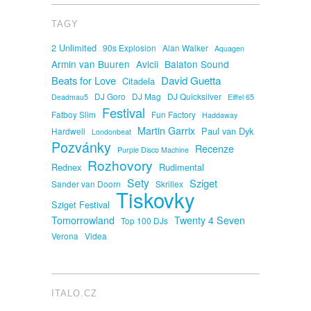
TAGY
2 Unlimited
90s Explosion
Alan Walker
Aquagen
Armin van Buuren
Avicii
Balaton Sound
David Guetta
Beats for Love
Citadela
DJ Goro
DJ Mag
DJ Quicksilver
Deadmau5
Eiffel 65
Festival
Fatboy Slim
Fun Factory
Haddaway
Martin Garrix
Paul van Dyk
Hardwell
Londonbeat
Pozvánky
Recenze
Purple Disco Machine
Rozhovory
Rednex
Rudimental
Sety
Sziget
Sander van Doorn
Skrillex
Tiskovky
Sziget Festival
Tomorrowland
Twenty 4 Seven
Top 100 DJs
Verona
Videa
ITALO.CZ