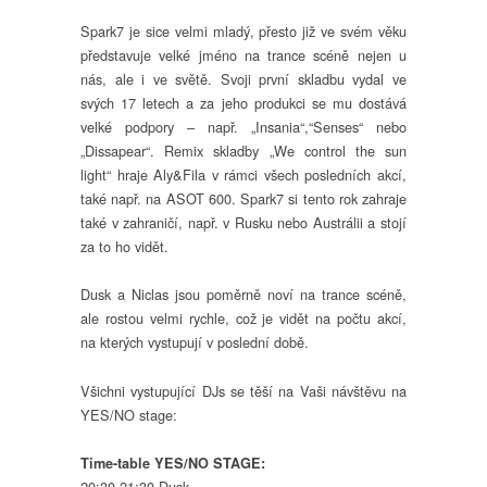
Spark7 je sice velmi mladý, přesto již ve svém věku
představuje velké jméno na trance scéně nejen u
nás, ale i ve světě. Svoji první skladbu vydal ve
svých 17 letech a za jeho produkci se mu dostává
velké podpory – např. „Insania“,“Senses“ nebo
„Dissapear“. Remix skladby „We control the sun
light“ hraje Aly&Fila v rámci všech posledních akcí,
také např. na ASOT 600. Spark7 si tento rok zahraje
také v zahraničí, např. v Rusku nebo Austrálii a stojí
za to ho vidět.
Dusk a Niclas jsou poměrně noví na trance scéně,
ale rostou velmi rychle, což je vidět na počtu akcí,
na kterých vystupují v poslední době.
Všichni vystupující DJs se těší na Vaši návštěvu na
YES/NO stage:
Time-table YES/NO STAGE:
20:30-21:30 Dusk