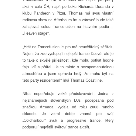
akcí v celé ČR, např. po boku Richarda Duranda v
klubu Pantheon v Plzni. Thomas má svou vlastní
radiovou show na Afterhours.fm a zároveň bude také
zahajovat celou Trancefusion na hlavním podiu –
„Heaven stage“.
„Hrát na Trancefusion je pro mě neuvěřitelný zážitek.
Nejen, že zde vystupují nejlepší trance DJové, ale je
to také o skvělé příležitosti, kde mohu potkat hodně
fajn lidí a přátel. Je to místo s nezapomenutelnou
atmosférou a jsem opravdu hrdý, že mohu být na
této party rezidentem!“ říká Thomas Coastline.
Nifra nepotřebuje velké představování. Jedna z
nejznámějších slovenských DJs, podepsaná pod
značkou Armada, vydala od roku 2008 mnoho
skladeb. Je velmi dobře známá pro svůj
„Coldharbour“ zvuk a progressive trance, který
podporují největší světoví trance aktéři.