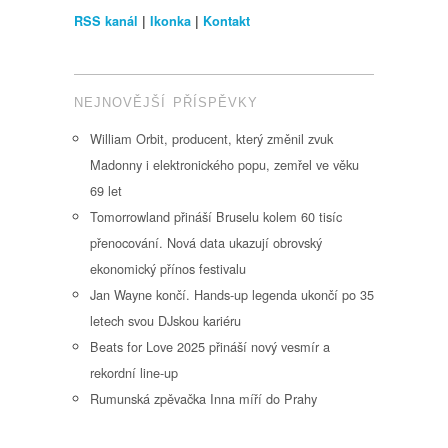
RSS kanál
|
Ikonka
|
Kontakt
NEJNOVĚJŠÍ PŘÍSPĚVKY
William Orbit, producent, který změnil zvuk
Madonny i elektronického popu, zemřel ve věku
69 let
Tomorrowland přináší Bruselu kolem 60 tisíc
přenocování. Nová data ukazují obrovský
ekonomický přínos festivalu
Jan Wayne končí. Hands-up legenda ukončí po 35
letech svou DJskou kariéru
Beats for Love 2025 přináší nový vesmír a
rekordní line-up
Rumunská zpěvačka Inna míří do Prahy