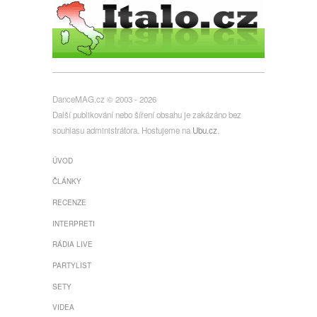
DanceMAG.cz © 2003 - 2026
Další publikování nebo šíření obsahu je zakázáno bez
souhlasu administrátora. Hostujeme na
Ubu.cz
.
ÚVOD
ČLÁNKY
RECENZE
INTERPRETI
RÁDIA LIVE
PARTYLIST
SETY
VIDEA