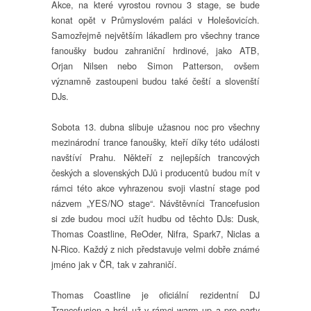
–
Akce, na které vyrostou rovnou 3 stage, se bude
Ocean
konat opět v Průmyslovém paláci v Holešovicích.
Of
Samozřejmě největším lákadlem pro všechny trance
Love
fanoušky budou zahraniční hrdinové, jako ATB,
–
Orjan Nilsen nebo Simon Patterson, ovšem
jsou
významně zastoupeni budou také čeští a slovenští
významně
DJs.
zastoupeni
také
čeští
Sobota 13. dubna slibuje užasnou noc pro všechny
a
mezinárodní trance fanoušky, kteří díky této události
slovenští
navštíví Prahu. Někteří z nejlepších trancových
DJs
českých a slovenských DJů i producentů budou mít v
rámci této akce vyhrazenou svoji vlastní stage pod
názvem „YES/NO stage“. Návštěvníci Trancefusion
si zde budou moci užít hudbu od těchto DJs: Dusk,
Thomas Coastline, ReOder, Nifra, Spark7, Niclas a
N-Rico. Každý z nich představuje velmi dobře známé
jméno jak v ČR, tak v zahraničí.
Thomas Coastline je oficiální rezidentní DJ
Trancefusion a hrál už v rámci warm up a pre party