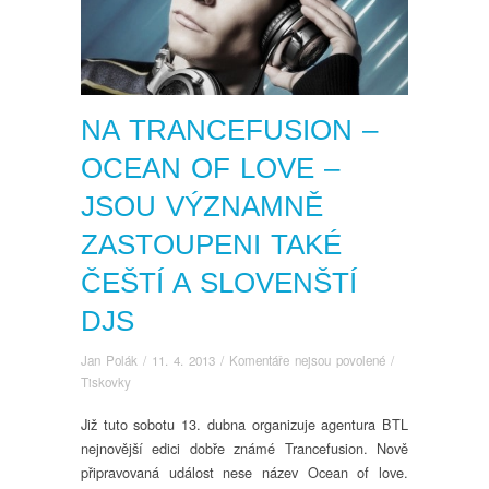
NA TRANCEFUSION –
OCEAN OF LOVE –
JSOU VÝZNAMNĚ
ZASTOUPENI TAKÉ
ČEŠTÍ A SLOVENŠTÍ
DJS
u
Jan Polák
/
11. 4. 2013
/
Komentáře nejsou povolené
/
textu
Tiskovky
s
Již tuto sobotu 13. dubna organizuje agentura BTL
názvem
nejnovější edici dobře známé Trancefusion. Nově
Na
Trancefusion
připravovaná událost nese název Ocean of love.