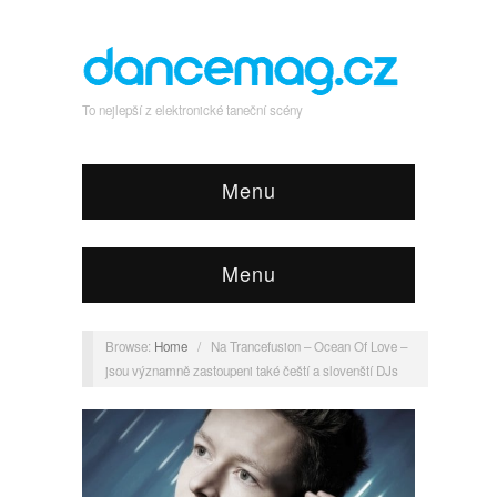
To nejlepší z elektronické taneční scény
Menu
Menu
Browse:
Home
/
Na Trancefusion – Ocean Of Love –
jsou významně zastoupeni také čeští a slovenští DJs