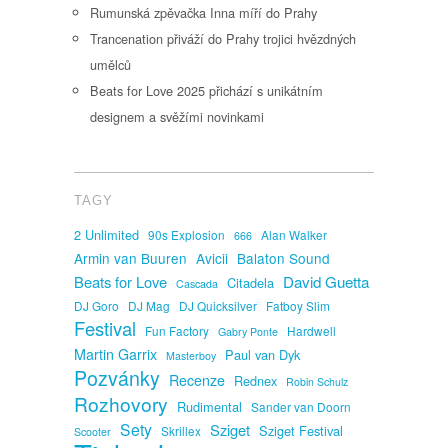
Rumunská zpěvačka Inna míří do Prahy
Trancenation přiváží do Prahy trojici hvězdných
umělců
Beats for Love 2025 přichází s unikátním
designem a svěžími novinkami
TAGY
2 Unlimited
90s Explosion
Alan Walker
666
Armin van Buuren
Avicii
Balaton Sound
David Guetta
Beats for Love
Citadela
Cascada
DJ Goro
DJ Mag
DJ Quicksilver
Fatboy Slim
Festival
Fun Factory
Hardwell
Gabry Ponte
Martin Garrix
Paul van Dyk
Masterboy
Pozvánky
Recenze
Rednex
Robin Schulz
Rozhovory
Rudimental
Sander van Doorn
Sety
Sziget
Sziget Festival
Skrillex
Scooter