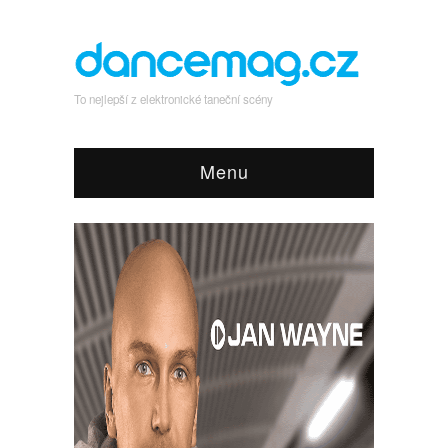
To nejlepší z elektronické taneční scény
Menu