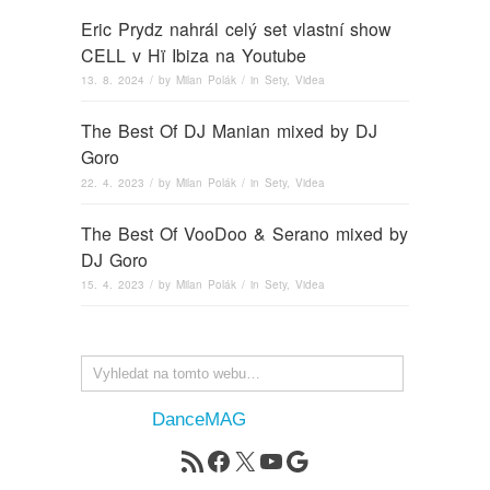
Eric Prydz nahrál celý set vlastní show
CELL v Hï Ibiza na Youtube
13. 8. 2024
/ by
Milan Polák
/ in
Sety
,
Videa
The Best Of DJ Manian mixed by DJ
Goro
22. 4. 2023
/ by
Milan Polák
/ in
Sety
,
Videa
The Best Of VooDoo & Serano mixed by
DJ Goro
15. 4. 2023
/ by
Milan Polák
/ in
Sety
,
Videa
DanceMAG
RSS zdroj
Facebook
X
YouTube
Google