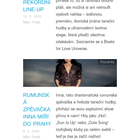
přinese to, co si fanoušci dlouho
REKORDNÍ
přáli, ale možná si ani netroufli
LINE-UP
vyslovit nahlas – světovou
10. 5. 2025
premiéru, ikonická jména taneční
Milan Polák
hudby a ultramoderní techno
stage, která předčí všechna
očekávání. Seznamte se s Beats
for Love Universe.
Pozvánky
Inna, tato charismatická rumunská
RUMUNSK
zpěvačka a hvězda taneční hudby,
Á
přichází se svou explozivní show
ZPĚVAČKA
přímo k nám! Hity jako „Hot“,
INNA MÍŘÍ
„Sun Is Up“ nebo „Cola Song“
DO PRAHY
rozhýbaly kluby po celém světě –
6. 4. 2025
teď je čas je zažít naživo!
Milan Polák