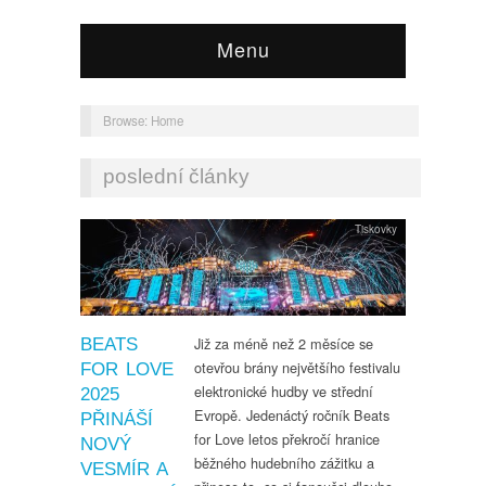
Menu
Browse:
Home
poslední články
Tiskovky
Již za méně než 2 měsíce se
BEATS
otevřou brány největšího festivalu
FOR LOVE
elektronické hudby ve střední
2025
Evropě. Jedenáctý ročník Beats
PŘINÁŠÍ
for Love letos překročí hranice
NOVÝ
běžného hudebního zážitku a
VESMÍR A