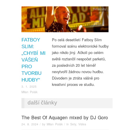
Bleskovky
Po celá desetiletí Fatboy Slim
FATBOY
formoval scénu elektronické hudby
SLIM:
jako nikdo jiný. Ačkoli po celém
„CHYBÍ MI
světě roztančil nespočet parketů,
VÁŠEŇ
za posledních 20 let téměř
PRO
nevytvořil žádnou novou hudbu.
TVORBU
Důvodem je ztráta vášně pro
HUDBY“
kreativní proces ve studiu.
3. 1. 2025
Milan Polák
další články
The Best Of Aquagen mixed by DJ Goro
24. 8. 2024
/ by
Milan Polák
/ in
Sety
,
Videa