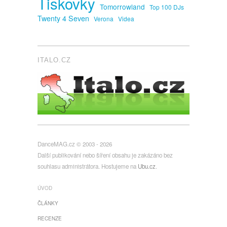
Tiskovky
Tomorrowland
Top 100 DJs
Twenty 4 Seven
Verona
Videa
ITALO.CZ
DanceMAG.cz © 2003 - 2026
Další publikování nebo šíření obsahu je zakázáno bez
souhlasu administrátora. Hostujeme na
Ubu.cz
.
ÚVOD
ČLÁNKY
RECENZE