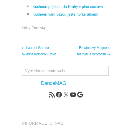
Kosheen přijedou do Prahy v plné sestavě
Kosheen vám vezou ještě horké album!
Štítky:
Tiskovky
← Laurent Garnier
Prosincový Magnetic
ovládne lednovou Roxy
festival je vyprodán →
DanceMAG
RSS zdroj
Facebook
X
YouTube
Google
INFORMACE O NÁS