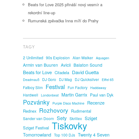
Beats for Love 2025 přináší nový vesmír a
rekordní line-up
Rumunská zpěvačka Inna míří do Prahy
TAGY
2 Unlimited
90s Explosion
Alan Walker
Aquagen
Armin van Buuren
Avicii
Balaton Sound
David Guetta
Beats for Love
Citadela
DJ Goro
DJ Mag
DJ Quicksilver
Deadmau5
Eiffel 65
Festival
Fatboy Slim
Fun Factory
Haddaway
Martin Garrix
Paul van Dyk
Hardwell
Londonbeat
Pozvánky
Recenze
Purple Disco Machine
Rozhovory
Rednex
Rudimental
Sety
Sziget
Sander van Doorn
Skrillex
Tiskovky
Sziget Festival
Tomorrowland
Twenty 4 Seven
Top 100 DJs