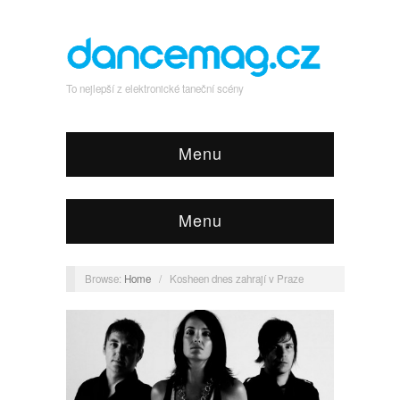
To nejlepší z elektronické taneční scény
Menu
Menu
Browse:
Home
/
Kosheen dnes zahrají v Praze