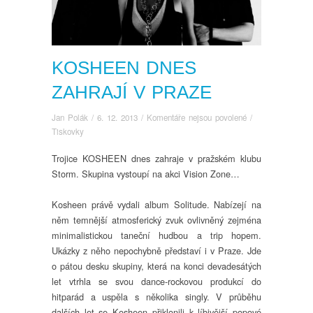
KOSHEEN DNES
ZAHRAJÍ V PRAZE
u
Jan Polák
/
6. 12. 2013
/
Komentáře nejsou povolené
/
textu
Tiskovky
s
Trojice KOSHEEN dnes zahraje v pražském klubu
názvem
Storm. Skupina vystoupí na akci Vision Zone…
Kosheen
dnes
zahrají
Kosheen právě vydali album Solitude. Nabízejí na
v
něm temnější atmosferický zvuk ovlivněný zejména
Praze
minimalistickou taneční hudbou a trip hopem.
Ukázky z něho nepochybně představí i v Praze. Jde
o pátou desku skupiny, která na konci devadesátých
let vtrhla se svou dance-rockovou produkcí do
hitparád a uspěla s několika singly. V průběhu
dalších let se Kosheen přiklonili k líbivější popové