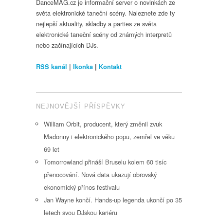
DanceMAG.cz je informační server o novinkách ze
světa elektronické taneční scény. Naleznete zde ty
nejlepší aktuality, skladby a parties ze světa
elektronické taneční scény od známých interpretů
nebo začínajících DJs.
RSS kanál
|
Ikonka
|
Kontakt
NEJNOVĚJŠÍ PŘÍSPĚVKY
William Orbit, producent, který změnil zvuk
Madonny i elektronického popu, zemřel ve věku
69 let
Tomorrowland přináší Bruselu kolem 60 tisíc
přenocování. Nová data ukazují obrovský
ekonomický přínos festivalu
Jan Wayne končí. Hands-up legenda ukončí po 35
letech svou DJskou kariéru