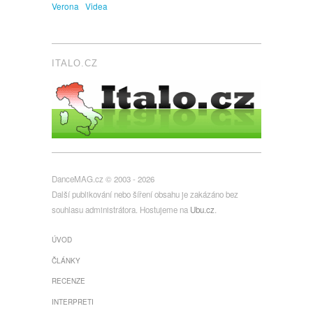
Verona
Videa
ITALO.CZ
DanceMAG.cz © 2003 - 2026
Další publikování nebo šíření obsahu je zakázáno bez
souhlasu administrátora. Hostujeme na
Ubu.cz
.
ÚVOD
ČLÁNKY
RECENZE
INTERPRETI