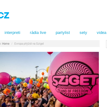
interpreti
rádia live
partylist
sety
videa
:
Home
/
Evropa přijíždí na Sziget