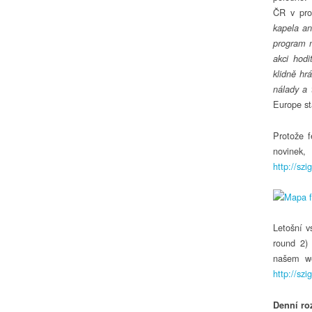
ČR v pro
kapela ani
program 
akci hod
klidně hr
nálady a 
Europe st
Protože f
novine
http://sz
Letošní v
round 2)
našem we
http://szi
Denní ro