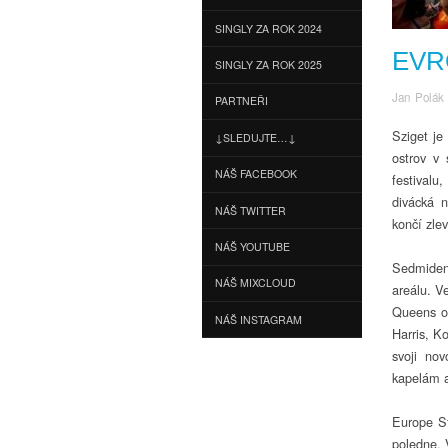
SINGLY ZA ROK 2024
EVR
SINGLY ZA ROK 2025
Jan Polák
PARTNEŘI
Sziget je
↓SLEDUJTE…↓
ostrov v 
NÁŠ FACEBOOK
festivalu
divácká 
NÁŠ TWITTER
končí zle
NÁŠ YOUTUBE
Sedmidenn
NÁŠ MIXCLOUD
areálu. V
Queens of
NÁŠ INSTAGRAM
Harris, K
svoji no
kapelám a
Europe St
poledne. V