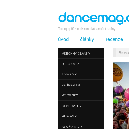
To nejlepší z elektronické taneční scény
úvod
články
recenze
Browse
VŠECHNY ČLÁNKY
BLESKOVKY
TISKOVKY
ZAJÍMAVOSTI
POZVÁNKY
ROZHOVORY
REPORTY
NOVÉ SINGLY