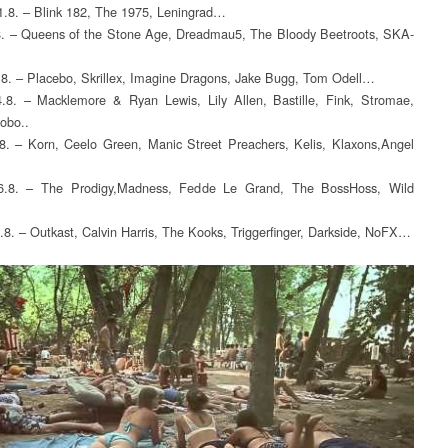
1.8. – Blink 182, The 1975, Leningrad…
8. – Queens of the Stone Age, Dreadmau5, The Bloody Beetroots, SKA-
.8. – Placebo, Skrillex, Imagine Dragons, Jake Bugg, Tom Odell…
4.8. – Macklemore & Ryan Lewis, Lily Allen, Bastille, Fink, Stromae,
obo..
8. – Korn, Ceelo Green, Manic Street Preachers, Kelis, Klaxons,Angel
6.8. – The Prodigy,Madness, Fedde Le Grand, The BossHoss, Wild
.8. – Outkast, Calvin Harris, The Kooks, Triggerfinger, Darkside, NoFX…