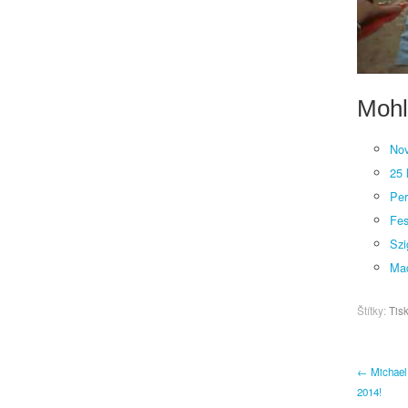
Mohl
Nov
25 
Per
Fes
Szi
Mad
Štítky:
Tis
← Michael 
2014!