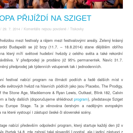
OPA PŘIJÍŽDÍ NA SZIGET
u
/
29. 7. 2014
/
Komentáře nejsou povolené
/
Tiskovky
textu
 hvězdou mezi festivaly a rájem mezi festivalovými areály. Zelený krásný
s
srdci Budapešti se již brzy (11.7. – 18.8.2014) stane dějištěm obřího
názvem
Evropa
, na který míří světové hudební hvězdy z celého světa a také rekordní
přijíždí
návštěva. V předprodeji je prodáno již 95% permanentek. Navíc 31.7.
na
vněný předprodej jak týdenních vstupenek tak i jednodenních.
Sziget
í festival nabízí program na čtrnácti podiích a řadě dalších míst v
edle světových hvězd na hlavních pódiích jako jsou Placebo, The Prodigy,
 the Stone Age, Macklemore & Ryan Lewis, Outkast, Blink 182, Calvin
orn a řady dalších (doporučujeme shlédnout
program
), představuje Sziget
vou Europe Stage. Ta je věnována čerstvým a nadějným evropským
 na které vystoupí i zástupci české či slovenské scény.
age nabízí především odpolední program, který startuje každý den již v
e čtvrtek 14.8. zde zahrají také slovenští Longital, ale i jediní zástupci z