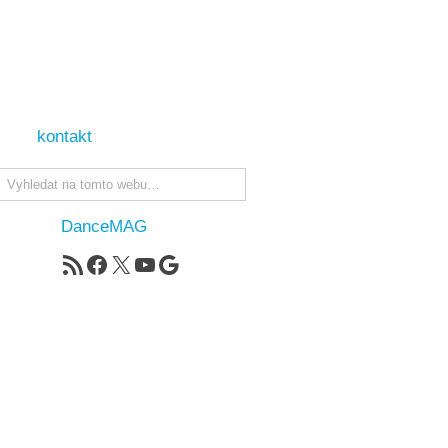
kontakt
DanceMAG
RSS zdroj
Facebook
X
YouTube
Google