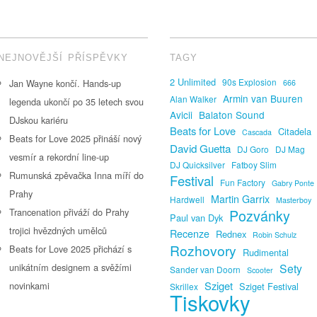
NEJNOVĚJŠÍ PŘÍSPĚVKY
TAGY
2 Unlimited
90s Explosion
Jan Wayne končí. Hands-up
666
Armin van Buuren
Alan Walker
legenda ukončí po 35 letech svou
Avicii
Balaton Sound
DJskou kariéru
Beats for Love
Citadela
Cascada
Beats for Love 2025 přináší nový
David Guetta
DJ Goro
DJ Mag
vesmír a rekordní line-up
DJ Quicksilver
Fatboy Slim
Rumunská zpěvačka Inna míří do
Festival
Fun Factory
Gabry Ponte
Prahy
Martin Garrix
Hardwell
Masterboy
Trancenation přiváží do Prahy
Pozvánky
Paul van Dyk
trojici hvězdných umělců
Recenze
Rednex
Robin Schulz
Rozhovory
Beats for Love 2025 přichází s
Rudimental
unikátním designem a svěžími
Sety
Sander van Doorn
Scooter
Sziget
novinkami
Sziget Festival
Skrillex
Tiskovky