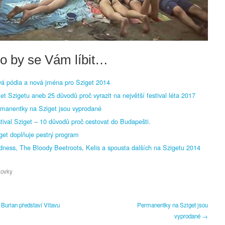
o by se Vám líbit…
á pódia a nová jména pro Sziget 2014
let Szigetu aneb 25 důvodů proč vyrazit na největší festival léta 2017
manentky na Sziget jsou vyprodané
tival Sziget – 10 důvodů proč cestovat do Budapešti.
get doplňuje pestrý program
ness, The Bloody Beetroots, Kelis a spousta dalších na Szigetu 2014
kovky
Burian představí Vltavu
Permanentky na Sziget jsou
vyprodané →