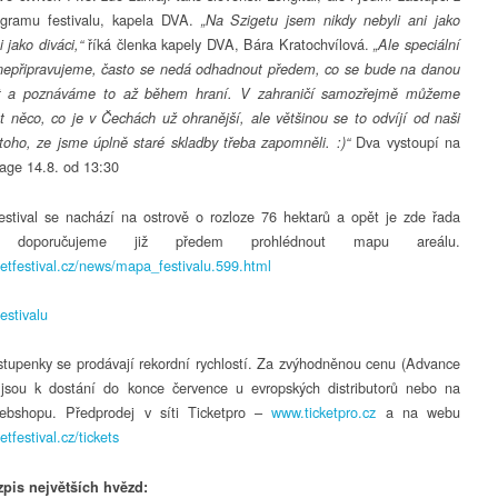
gramu festivalu, kapela DVA.
„Na Szigetu jsem nikdy nebyli ani jako
říká členka kapely DVA, Bára Kratochvílová.
 jako diváci,“
„Ale speciální
nepřipravujeme, často se nedá odhadnout předem, co se bude na danou
it a poznáváme to až během hraní. V zahraničí samozřejmě můžeme
át něco, co je v Čechách už ohranější, ale většinou se to odvíjí od naši
Dva vystoupí na
toho, ze jsme úplně staré skladby třeba zapomněli. :)“
age 14.8. od 13:30
estival se nachází na ostrově o rozloze 76 hektarů a opět je zde řada
k, doporučujeme již předem prohlédnout mapu areálu.
igetfestival.cz/news/mapa_festivalu.599.html
stupenky se prodávají rekordní rychlostí. Za zvýhodněnou cenu (Advance
 jsou k dostání do konce července u evropských distributorů nebo na
bshopu. Předprodej v síti Ticketpro –
www.ticketpro.cz
a na webu
getfestival.cz/tickets
zpis největších hvězd: