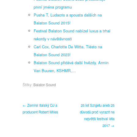
první jména programu
Pusha T, Ludacris a spousta dalších na
Balaton Sound 2015!
Festival Balaton Sound nabízel luxus a trhal
rekordy v návštěvnosti
Carl Cox, Charlotte De Witte, Tiësto na
Balaton Sound 2023!
Balaton Sound přidává další hvězdy. Armin
Van Buuren, KSHMR,…
Štítky:
Balaton Sound
← Zemřel italský DJ a
25 let Szigetu aneb 25
producent Robert Miles
důvodů proč vyrazit na
největší festival léta
2017 →