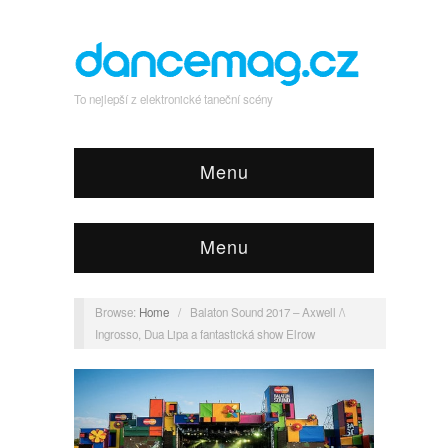
To nejlepší z elektronické taneční scény
Menu
Menu
Browse:
Home
/
Balaton Sound 2017 – Axwell /\
Ingrosso, Dua Lipa a fantastická show Elrow