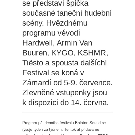
se představí špička
Axwell
/\
současné taneční hudební
Ingrosso,
Dua
scény. Hvězdnému
Lipa
programu vévodí
a
fantastická
Hardwell, Armin Van
show
Elrow
Buuren, KYGO, KSHMR,
Tiësto a spousta dalších!
Festival se koná v
Zámardí od 5-9. července.
Zlevněné vstupenky jsou
k dispozici do 14. června.
Program pětidenního festivalu Balaton Sound se
rýsuje týden za týdnem. Tentokrát přidáváme