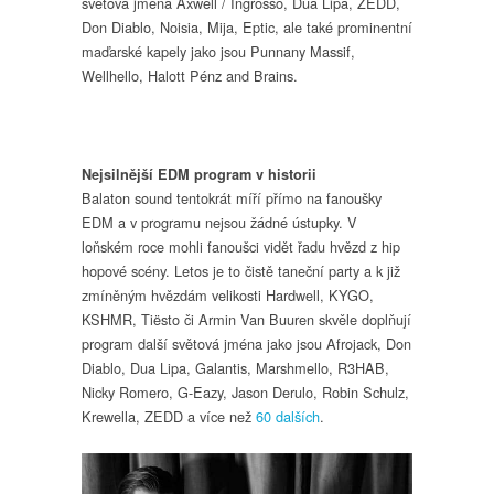
světová jména Axwell / Ingrosso, Dua Lipa, ZEDD,
Don Diablo, Noisia, Mija, Eptic, ale také prominentní
maďarské kapely jako jsou Punnany Massif,
Wellhello, Halott Pénz and Brains.
Nejsilnější EDM program v historii
Balaton sound tentokrát míří přímo na fanoušky
EDM a v programu nejsou žádné ústupky. V
loňském roce mohli fanoušci vidět řadu hvězd z hip
hopové scény. Letos je to čistě taneční party a k již
zmíněným hvězdám velikosti Hardwell, KYGO,
KSHMR, Tiësto či Armin Van Buuren skvěle doplňují
program další světová jména jako jsou Afrojack, Don
Diablo, Dua Lipa, Galantis, Marshmello, R3HAB,
Nicky Romero, G-Eazy, Jason Derulo, Robin Schulz,
Krewella, ZEDD a více než
60 dalších
.