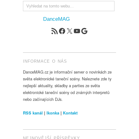
DanceMAG
RSS zdroj
Facebook
X
YouTube
Google
INFORMACE O NÁS
DanceMAG.cz je informační server o novinkách ze
světa elektronické taneční scény. Naleznete zde ty
nejlepší aktuality, skladby a parties ze světa
elektronické taneční scény od známých interpretů
nebo začínajících DJs.
RSS kanál
|
Ikonka
|
Kontakt
NEJNOVĚJŠÍ PŘÍSPĚVKY