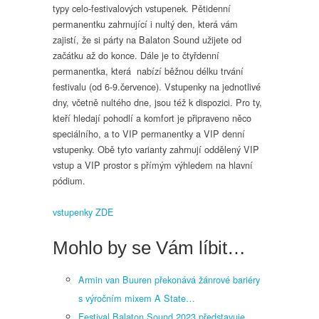
typy celo-festivalových vstupenek. Pětidenní
permanentku zahrnující i nultý den, která vám
zajistí, že si párty na Balaton Sound užijete od
začátku až do konce. Dále je to čtyřdenní
permanentka, která nabízí běžnou délku trvání
festivalu (od 6-9.července). Vstupenky na jednotlivé
dny, včetně nultého dne, jsou též k dispozici. Pro ty,
kteří hledají pohodlí a komfort je připraveno něco
speciálního, a to VIP permanentky a VIP denní
vstupenky. Obě tyto varianty zahrnují oddělený VIP
vstup a VIP prostor s přímým výhledem na hlavní
pódium.
vstupenky ZDE
Mohlo by se Vám líbit…
Armin van Buuren překonává žánrové bariéry
s výročním mixem A State…
Festival Balaton Sound 2023 představuje