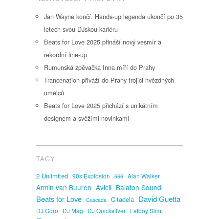
Jan Wayne končí. Hands-up legenda ukončí po 35
letech svou DJskou kariéru
Beats for Love 2025 přináší nový vesmír a
rekordní line-up
Rumunská zpěvačka Inna míří do Prahy
Trancenation přiváží do Prahy trojici hvězdných
umělců
Beats for Love 2025 přichází s unikátním
designem a svěžími novinkami
TAGY
2 Unlimited
90s Explosion
Alan Walker
666
Armin van Buuren
Avicii
Balaton Sound
David Guetta
Beats for Love
Citadela
Cascada
DJ Goro
DJ Mag
DJ Quicksilver
Fatboy Slim