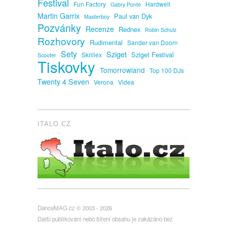
Festival
Fun Factory
Hardwell
Gabry Ponte
Martin Garrix
Paul van Dyk
Masterboy
Pozvánky
Recenze
Rednex
Robin Schulz
Rozhovory
Rudimental
Sander van Doorn
Sety
Sziget
Sziget Festival
Skrillex
Scooter
Tiskovky
Tomorrowland
Top 100 DJs
Twenty 4 Seven
Verona
Videa
ITALO.CZ
DanceMAG.cz © 2003 - 2026
Další publikování nebo šíření obsahu je zakázáno bez