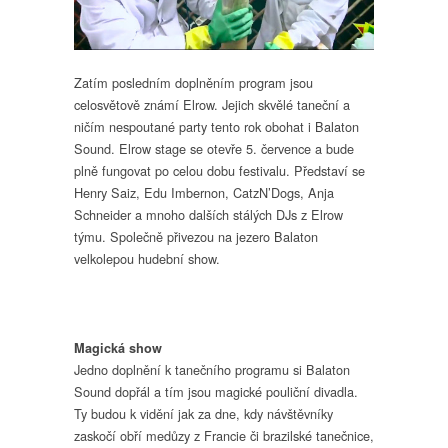
Zatím posledním doplněním program jsou
celosvětově známí Elrow. Jejich skvělé taneční a
ničím nespoutané party tento rok obohat i Balaton
Sound. Elrow stage se otevře 5. července a bude
plně fungovat po celou dobu festivalu. Představí se
Henry Saiz, Edu Imbernon, CatzN’Dogs, Anja
Schneider a mnoho dalších stálých DJs z Elrow
týmu. Společně přivezou na jezero Balaton
velkolepou hudební show.
Magická show
Jedno doplnění k tanečního programu si Balaton
Sound dopřál a tím jsou magické pouliční divadla.
Ty budou k vidění jak za dne, kdy návštěvníky
zaskočí obří medůzy z Francie či brazilské tanečnice,