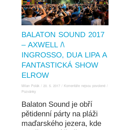
BALATON SOUND 2017
– AXWELL /\
INGROSSO, DUA LIPA A
FANTASTICKÁ SHOW
ELROW
u
Milan Polák
/
20. 5. 2017
/
Komentáře nejsou povolené
/
textu
Pozvánky
s
Balaton Sound je obří
názvem
Balaton
pětidenní párty na pláži
Sound
2017
maďarského jezera, kde
–