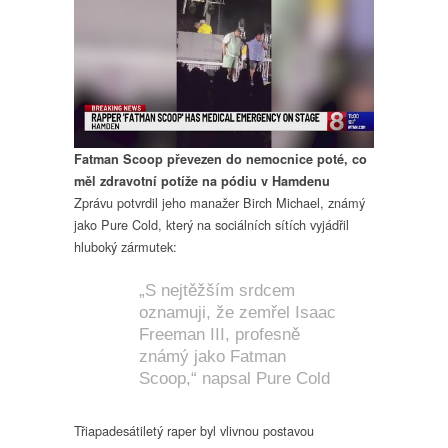
Fatman Scoop převezen do nemocnice poté, co
měl zdravotní potíže na pódiu v Hamdenu
Zprávu potvrdil jeho manažer Birch Michael, známý
jako Pure Cold, který na sociálních sítích vyjádřil
hluboký zármutek:
„S nejtěžším srdcem
oznamuji, že zemřel Isaac
Freeman III, profesně
známý jako Fatman
Scoop,“ napsal Pure Cold
Třiapadesátiletý raper byl vlivnou postavou