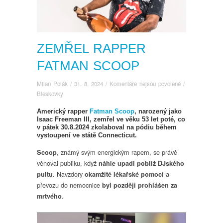
ZEMŘEL RAPPER
FATMAN SCOOP
u
Milan Polák
/
31. 8. 2024
/
Komentáře nejsou povolené
/
textu
Bleskovky
s
Americký rapper
Fatman Scoop
, narozený jako
názvem
Isaac Freeman III, zemřel ve věku 53 let poté, co
Zemřel
v pátek 30.8.2024 zkolaboval na pódiu během
rapper
vystoupení ve státě Connecticut.
Fatman
, známý svým energickým rapem, se právě
Scoop
Scoop
věnoval publiku, když
náhle upadl poblíž DJského
. Navzdory
a
pultu
okamžité lékařské pomoci
převozu do nemocnice
byl později prohlášen za
.
mrtvého