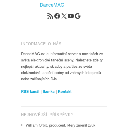
DanceMAG
RSS zdroj
Facebook
X
YouTube
Google
INFORMACE O NÁS
DanceMAG.cz je informační server o novinkách ze
světa elektronické taneční scény. Naleznete zde ty
nejlepší aktuality, skladby a parties ze světa
elektronické taneční scény od známých interpretů
nebo začínajících DJs.
RSS kanál
|
Ikonka
|
Kontakt
NEJNOVĚJŠÍ PŘÍSPĚVKY
William Orbit, producent, který změnil zvuk