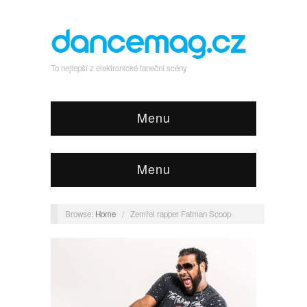
To nejlepší z elektronické taneční scény
Menu
Menu
Browse:
Home
/
Zemřel rapper Fatman Scoop