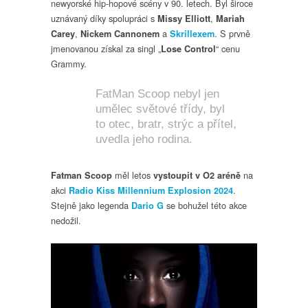
newyorské hip-hopové scény v 90. letech. Byl široce
uznávaný díky spolupráci s
,
Missy Elliott
Mariah
,
a
. S prvně
Carey
Nickem Cannonem
Skrillexem
jmenovanou získal za singl „
“ cenu
Lose Control
Grammy.
FatMan Scoop nebyl jen
umělec světové třídy, byl
to otec, bratr, strýc a přítel,
uvedla jeho rodina.
měl letos
na
Fatman Scoop
vystoupit v O2 aréně
akci
.
Radio Kiss Millennium Explosion 2024
Stejně jako legenda
se bohužel této akce
Dario G
nedožil.