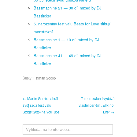
Bassmachine 21 — 30 díl mixed by DJ
Basslicker
5. narozeniny festivalu Beats for Love slibují
monstrózní…
Bassmachine 1 — 10 díl mixed by DJ
Basslicker
Bassmachine 41 — 49 díl mixed by DJ
Basslicker
Štítky:
Fatman Scoop
← Martin Garrix nahrál
Tomorrowland vydává
svůj set z festivalu
vlastní parfém „Elixir of
Sziget 2024 na YouTube
Life“ →