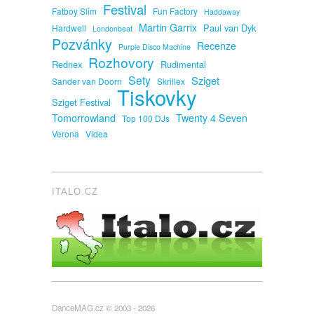
Festival
Fatboy Slim
Fun Factory
Haddaway
Martin Garrix
Paul van Dyk
Hardwell
Londonbeat
Pozvánky
Recenze
Purple Disco Machine
Rozhovory
Rednex
Rudimental
Sety
Sziget
Sander van Doorn
Skrillex
Tiskovky
Sziget Festival
Tomorrowland
Twenty 4 Seven
Top 100 DJs
Verona
Videa
ITALO.CZ
DanceMAG.cz © 2003 - 2026