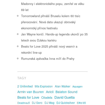
Madonny i elektronického popu, zemřel ve věku
69 let
Tomorrowland přináší Bruselu kolem 60 tisíc
přenocování. Nová data ukazují obrovský
ekonomický přínos festivalu
Jan Wayne končí. Hands-up legenda ukončí po 35
letech svou DJskou kariéru
Beats for Love 2025 přináší nový vesmír a
rekordní line-up
Rumunská zpěvačka Inna míří do Prahy
TAGY
2 Unlimited
90s Explosion
Alan Walker
Aquagen
Armin van Buuren
Avicii
Balaton Sound
David Guetta
Beats for Love
Citadela
DJ Goro
DJ Mag
DJ Quicksilver
Deadmau5
Eiffel 65