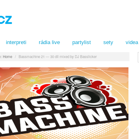
interpreti
rádia live
partylist
sety
videa
:
Home
/
Bassmachine 21 — 30 díl mixed by DJ Basslicker