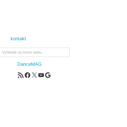
kontakt
DanceMAG
RSS zdroj
Facebook
X
YouTube
Google