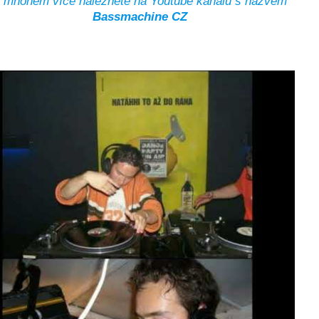
 mnohem více naleznete na Youtube kanálu s názvem
Bassmachine CZ