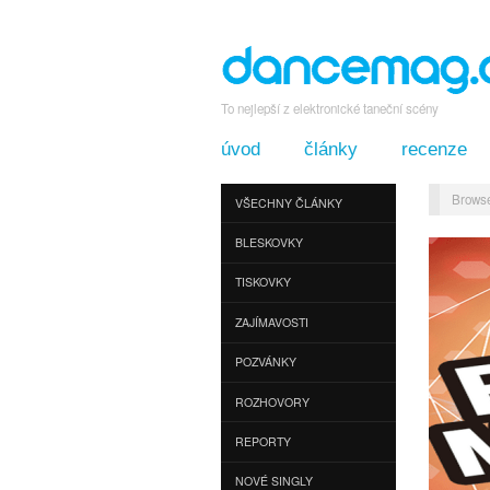
To nejlepší z elektronické taneční scény
úvod
články
recenze
Browse
VŠECHNY ČLÁNKY
BLESKOVKY
TISKOVKY
ZAJÍMAVOSTI
POZVÁNKY
ROZHOVORY
REPORTY
NOVÉ SINGLY