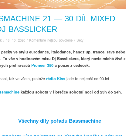
SMACHINE 21 — 30 DÍL MIXED
DJ BASSLICKER
u
ák
/
18. 10. 2020
/
Komentáře nejsou povolené
/
Sety
textu
 pecky ve stylu eurodance, italodance, handz up, trance, rave nebo
s
názvem
e. To vše v hodinovém mixu Dj Basslickera, který navíc míchá živě z
Bassmachine
tarých přehrávačů
Pioneer 350
a pouze z cédéček.
21
—
kool, tak ve všem, protože
jede to nejlepší od 90.let
rádio Kiss
30
díl
ssmachine
každou sobotu v Horečce sobotní noci od 23h do 24h.
mixed
by
DJ
Basslicker
Všechny díly pořadu Bassmachine