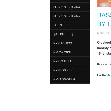
SINGLY ZA ROK 2024
BAS
SINGLY ZA ROK 2025
BY 
PARTNEŘI
Milan Pol
↓SLEDUJTE…↓
Oldskool
NÁŠ FACEBOOK
hardstyl
NÁŠ TWITTER
15 let s
NÁŠ YOUTUBE
Když olds
NÁŠ MIXCLOUD
Laďte
Ba
NÁŠ INSTAGRAM