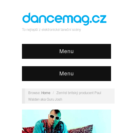
To nejlepší z elektronické taneční scény
Menu
Menu
Browse:
Home
/
Zemřel britský producent Paul
Walden aka Guru Josh