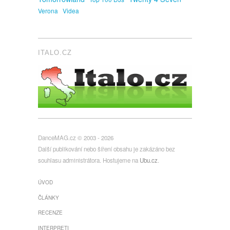
Verona
Videa
ITALO.CZ
DanceMAG.cz © 2003 - 2026
Další publikování nebo šíření obsahu je zakázáno bez
souhlasu administrátora. Hostujeme na
Ubu.cz
.
ÚVOD
ČLÁNKY
RECENZE
INTERPRETI