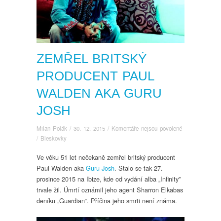
ZEMŘEL BRITSKÝ
PRODUCENT PAUL
WALDEN AKA GURU
JOSH
u
Milan Polák
/
30. 12. 2015
/
Komentáře nejsou povolené
textu
/
Bleskovky
s
Ve věku 51 let nečekaně zemřel britský producent
názvem
Paul Walden aka
Guru Josh
. Stalo se tak 27.
Zemřel
britský
prosince 2015 na Ibize, kde od vydání alba „Infinity”
producent
trvale žil. Úmrtí oznámil jeho agent Sharron Elkabas
Paul
deníku „Guardian“. Příčina jeho smrti není známa.
Walden
aka