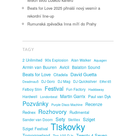
letech svou DJskou kariéru
Beats for Love 2025 přináší nový vesmír a
rekordní line-up
Rumunská zpěvačka Inna míří do Prahy
TAGY
2 Unlimited
90s Explosion
Alan Walker
Aquagen
Armin van Buuren
Avicii
Balaton Sound
David Guetta
Beats for Love
Citadela
DJ Goro
DJ Mag
DJ Quicksilver
Deadmau5
Eiffel 65
Festival
Fatboy Slim
Fun Factory
Haddaway
Martin Garrix
Paul van Dyk
Hardwell
Londonbeat
Pozvánky
Recenze
Purple Disco Machine
Rozhovory
Rednex
Rudimental
Sety
Sziget
Sander van Doorn
Skrillex
Tiskovky
Sziget Festival
Tomorrowland
Twenty 4 Seven
Top 100 DJs