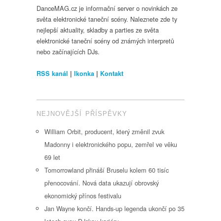
DanceMAG.cz je informační server o novinkách ze
světa elektronické taneční scény. Naleznete zde ty
nejlepší aktuality, skladby a parties ze světa
elektronické taneční scény od známých interpretů
nebo začínajících DJs.
RSS kanál
|
Ikonka
|
Kontakt
NEJNOVĚJŠÍ PŘÍSPĚVKY
William Orbit, producent, který změnil zvuk
Madonny i elektronického popu, zemřel ve věku
69 let
Tomorrowland přináší Bruselu kolem 60 tisíc
přenocování. Nová data ukazují obrovský
ekonomický přínos festivalu
Jan Wayne končí. Hands-up legenda ukončí po 35