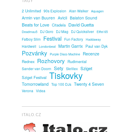
TAGY
2 Unlimited
90s Explosion
Alan Walker
Aquagen
Armin van Buuren
Avicii
Balaton Sound
David Guetta
Beats for Love
Citadela
DJ Goro
DJ Mag
DJ Quicksilver
Deadmau5
Eiffel 65
Festival
Fatboy Slim
Fun Factory
Haddaway
Martin Garrix
Paul van Dyk
Hardwell
Londonbeat
Pozvánky
Recenze
Purple Disco Machine
Rozhovory
Rednex
Rudimental
Sety
Sziget
Sander van Doorn
Skrillex
Tiskovky
Sziget Festival
Tomorrowland
Twenty 4 Seven
Top 100 DJs
Verona
Videa
ITALO.CZ