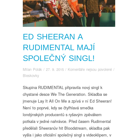
ED SHEERAN A
RUDIMENTAL MAJÍ
SPOLEČNÝ SINGL!
u
Milan Polák
/
27. 9. 2015
/
Komentáře nejsou povolené
/
textu
Bleskovky
s
Skupina RUDIMENTAL připravila nový singl k
názvem
chystané desce We The Generation. Skladba se
ED
SHEERAN
jmenuje Lay It All On Me a zpívá v ní Ed Sheeran!
a
Není to poprvé, kdy se čtyřhlavá smečka
RUDIMENTAL
londýnských producentů s ryšavým zpěvákem
mají
potkala v jedné nahrávce. Před časem Rudimental
společný
předělali Sheeranův hit Bloodstream, skladba pak
singl!
vyšla i jako oficiální společný singl s videoklipem, v