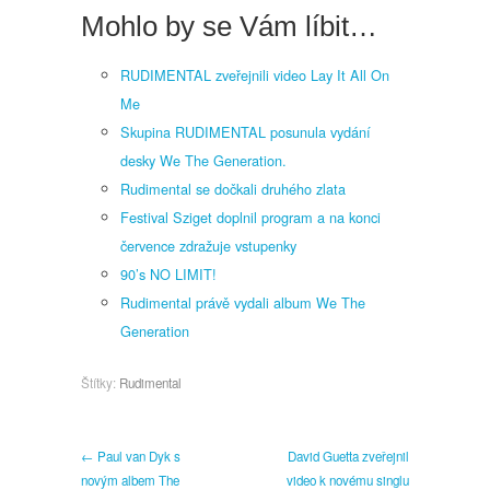
Mohlo by se Vám líbit…
RUDIMENTAL zveřejnili video Lay It All On
Me
Skupina RUDIMENTAL posunula vydání
desky We The Generation.
Rudimental se dočkali druhého zlata
Festival Sziget doplnil program a na konci
července zdražuje vstupenky
90’s NO LIMIT!
Rudimental právě vydali album We The
Generation
Štítky:
Rudimental
← Paul van Dyk s
David Guetta zveřejnil
novým albem The
video k novému singlu