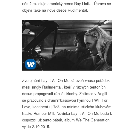
němž exceluje americký herec Ray Liotta. Úprava se
objeví také na nové desce Rudimental.
Zveřejnění Lay It All On Me zároveň vnese pořádek
mezi singly Rudimental, kteří v různých teritoriích
dosud propagovali různé skladby. Zatímco v Anglii
se pracovalo s drum’n’bassovou hymnou I Will For
Love, kontinent ujížděl na minimalistickém klubovém
tracku Rumour Mill. Novinka Lay It All On Me bude k
dispozici už tento pátek, album We The Generation
vyjde 2.10.2015.