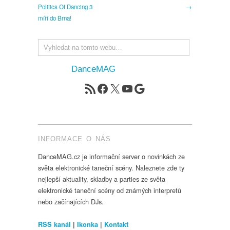
Politics Of Dancing 3
→
míří do Brna!
DanceMAG
RSS zdroj
Facebook
X
YouTube
Google
INFORMACE O NÁS
DanceMAG.cz je informační server o novinkách ze
světa elektronické taneční scény. Naleznete zde ty
nejlepší aktuality, skladby a parties ze světa
elektronické taneční scény od známých interpretů
nebo začínajících DJs.
RSS kanál
|
Ikonka
|
Kontakt