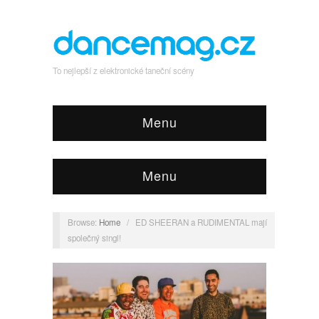
To nejlepší z elektronické taneční scény
Menu
Menu
Browse:
Home
/
ED SHEERAN a RUDIMENTAL mají
společný singl!