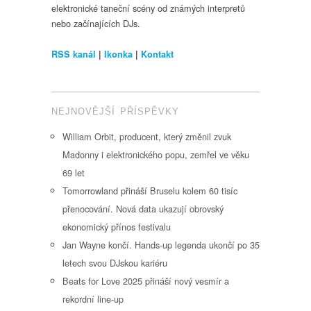
elektronické taneční scény od známých interpretů
nebo začínajících DJs.
RSS kanál
|
Ikonka
|
Kontakt
NEJNOVĚJŠÍ PŘÍSPĚVKY
William Orbit, producent, který změnil zvuk
Madonny i elektronického popu, zemřel ve věku
69 let
Tomorrowland přináší Bruselu kolem 60 tisíc
přenocování. Nová data ukazují obrovský
ekonomický přínos festivalu
Jan Wayne končí. Hands-up legenda ukončí po 35
letech svou DJskou kariéru
Beats for Love 2025 přináší nový vesmír a
rekordní line-up