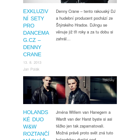
Denny Crane – tento rakouský DJ
EXKLUZIV
a hudební producent pochází ze
NÍ SETY
Štýrského Hradce. DJingu se
PRO
věnuje již tři roky a za tu dobu si
DANCEMA
zahrál…
G.CZ –
DENNY
CRANE
13. 8. 2013
Jan Polák
Tiskovky
Jména Willem van Hanegem a
HOLANDS
Wardt van der Harst byste si asi
KÉ DUO
těžko jen tak zapamatovali.
W&W
Možná právě proto svět zná tuto
ROZTANČÍ
holandskou dvojici pod…