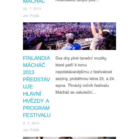
MÁCHÁČ
22. 7. 2013
Jan Polák
Tiskovky
Dva dny plné taneční muziky,
FINLANDIA
které patří k tomu
MÁCHÁČ
nejočekávanějšímu z festivalové
2013
sezóny, proběhnou letos 23. a 24.
PŘEDSTAV
srpna. Třináctý ročník festivalu
UJE
Mácháč se uskuteční…
HLAVNÍ
HVĚZDY A
PROGRAM
FESTIVALU
9. 7. 2013
Jan Polák