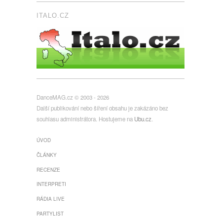
ITALO.CZ
DanceMAG.cz © 2003 - 2026
Další publikování nebo šíření obsahu je zakázáno bez
souhlasu administrátora. Hostujeme na
Ubu.cz
.
ÚVOD
ČLÁNKY
RECENZE
INTERPRETI
RÁDIA LIVE
PARTYLIST