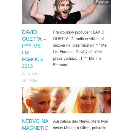
Recenze
Francouzský producent DAVID
DAVID
GUETTA již tradične vítá letní
GUETTA –
sezónu na Ibize mixem F*** Me
F*** ME
I’m Famous. Devátý díl série
I’M
právě vychází… F*** Me I’m
FAMOUS
Famous…
2013
27. 6. 2013
Jan Polák
Tiskovky
Australské duo Nervo, které tvoří
NERVO NA
sestry Miriam a Olivia, potvrdilo
MAGNETIC