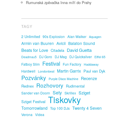
Rumunská zpěvačka Inna míří do Prahy
TAGY
2 Unlimited
90s Explosion
Alan Walker
Aquagen
Armin van Buuren
Avicii
Balaton Sound
David Guetta
Beats for Love
Citadela
DJ Goro
DJ Mag
DJ Quicksilver
Deadmau5
Eiffel 65
Festival
Fatboy Slim
Fun Factory
Haddaway
Martin Garrix
Paul van Dyk
Hardwell
Londonbeat
Pozvánky
Recenze
Purple Disco Machine
Rozhovory
Rednex
Rudimental
Sety
Sziget
Sander van Doorn
Skrillex
Tiskovky
Sziget Festival
Tomorrowland
Twenty 4 Seven
Top 100 DJs
Verona
Videa