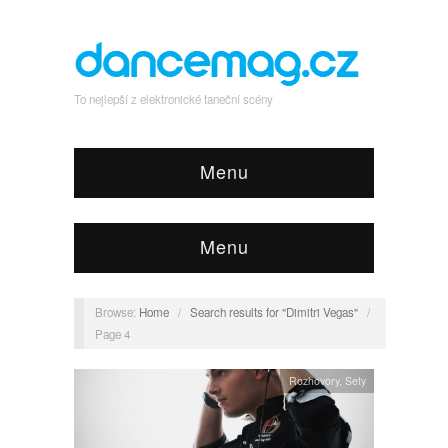
To nejlepší z elektronické taneční scény
Menu
Menu
Browse:
Home
/
Search results for "Dimitri Vegas"
/
Page 4
Rozhovory
,
Sety