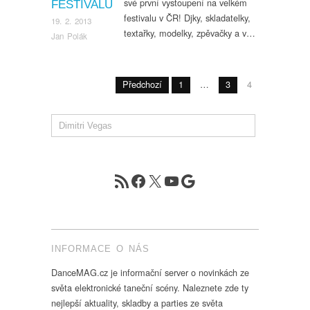
své první vystoupení na velkém
FESTIVALU
festivalu v ČR! Djky, skladatelky,
19. 2. 2013
textařky, modelky, zpěvačky a v…
Jan Polák
Předchozí
1
…
3
4
RSS zdroj
Facebook
X
YouTube
Google
INFORMACE O NÁS
DanceMAG.cz je informační server o novinkách ze
světa elektronické taneční scény. Naleznete zde ty
nejlepší aktuality, skladby a parties ze světa